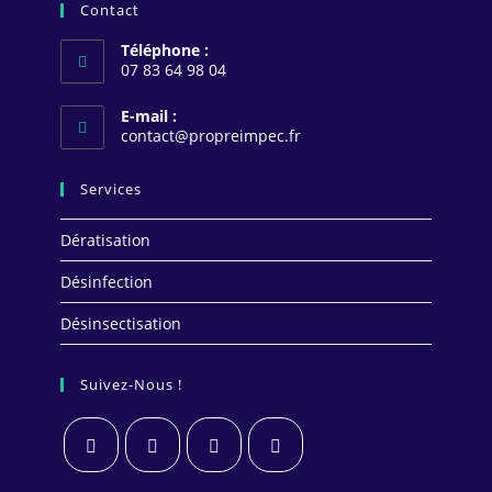
Contact
Téléphone :
07 83 64 98 04
E-mail :
S’ouvre
contact@propreimpec.fr
dans
votre
Services
application
Dératisation
Désinfection
Désinsectisation
Suivez-Nous !
S’ouvre
S’ouvre
S’ouvre
S’ouvre