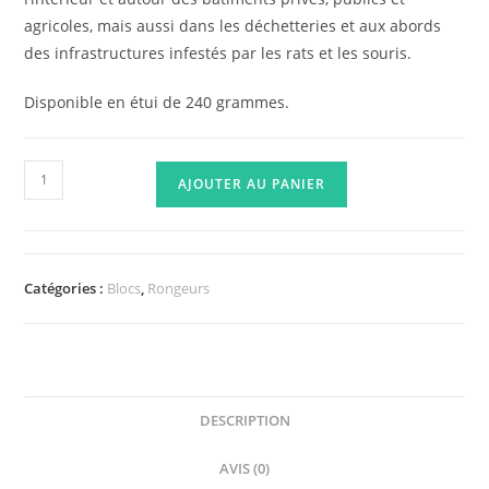
agricoles, mais aussi dans les déchetteries et aux abords
des infrastructures infestés par les rats et les souris.
Disponible en étui de 240 grammes.
quantité
AJOUTER AU PANIER
de
Le
bloc
des
Catégories :
Blocs
,
Rongeurs
rongeurs
-
Raticide
et
souricide
DESCRIPTION
-
AVIS (0)
Digrain