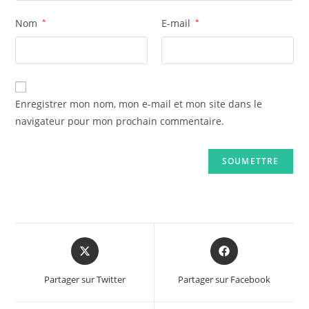
Nom
*
E-mail
*
Enregistrer mon nom, mon e-mail et mon site dans le
navigateur pour mon prochain commentaire.
Opens
Opens
in
in
a
a
Partager sur Twitter
Partager sur Facebook
new
new
window
window