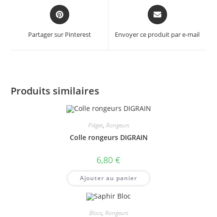
Opens
Opens
in
in
a
a
Partager sur Pinterest
Envoyer ce produit par e-mail
new
new
window
window
Produits similaires
Pièges
,
Rongeurs
Colle rongeurs DIGRAIN
6,80
€
Ajouter au panier
Blocs
,
Rongeurs