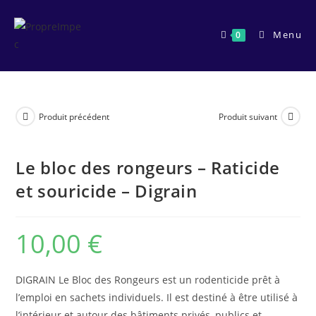
Skip
to
Menu
0
content
Produit précédent
Produit suivant
Le bloc des rongeurs – Raticide
et souricide – Digrain
10,00
€
DIGRAIN Le Bloc des Rongeurs est un rodenticide prêt à
l’emploi en sachets individuels. Il est destiné à être utilisé à
l’intérieur et autour des bâtiments privés, publics et