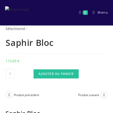
Skip
to
Menu
0
content
Sélectionné :
Saphir Bloc
115,00
€
quantité
AJOUTER AU PANIER
de
Saphir
Bloc
Produit précédent
Produit suivant