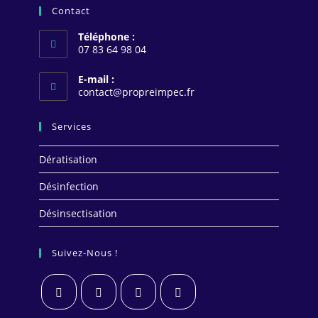
Contact
Téléphone :
07 83 64 98 04
E-mail :
S’ouvre
contact@propreimpec.fr
dans
votre
Services
application
Dératisation
Désinfection
Désinsectisation
Suivez-Nous !
S’ouvre
S’ouvre
S’ouvre
S’ouvre