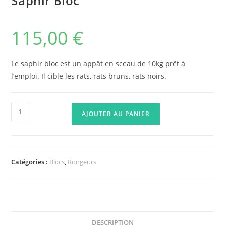
Saphir Bloc
115,00
€
Le saphir bloc est un appât en sceau de 10kg prêt à
l’emploi. Il cible les rats, rats bruns, rats noirs.
quantité
AJOUTER AU PANIER
de
Saphir
Bloc
Catégories :
Blocs
,
Rongeurs
DESCRIPTION