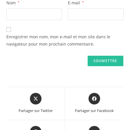
Nom
*
E-mail
*
Enregistrer mon nom, mon e-mail et mon site dans le
navigateur pour mon prochain commentaire.
Opens
Opens
in
in
a
a
Partager sur Twitter
Partager sur Facebook
new
new
window
window
Opens
Opens