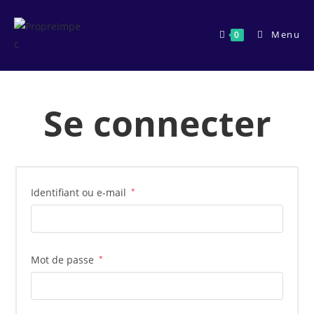
Skip
to
Menu
0
content
Se connecter
Obligatoire
Identifiant ou e-mail
*
Obligatoire
Mot de passe
*