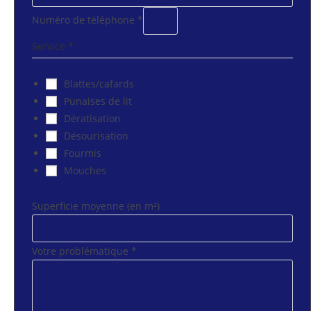
Numéro de téléphone
*
Service
*
Blattes/cafards
Punaises de lit
Dératisation
Désourisation
Fourmis
Mouches
Superficie moyenne (en m²)
Votre problématique
*