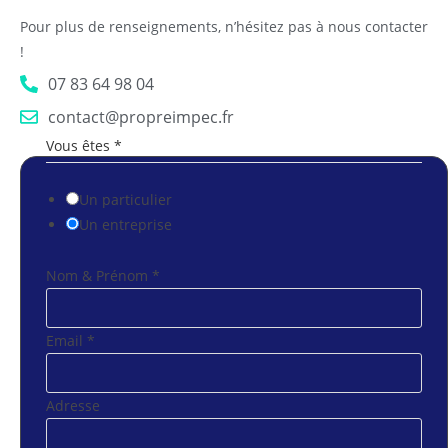
Pour plus de renseignements, n’hésitez pas à nous contacter
!
07 83 64 98 04​
contact@propreimpec.fr
Vous êtes
*
Un particulier
Un entreprise
&
Nom & Prénom
*
m
²
Email
*
)
N
o
Adresse
m