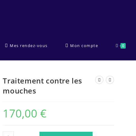
Mes rendez-vous
Mon compte
0
Traitement contre les
mouches
170,00
€
quantité