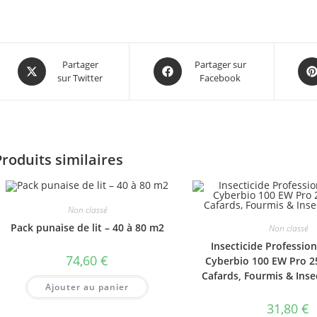
Opens
Opens
Ope
Partager
Partager sur
sur Twitter
Facebook
in
in
in
a
a
a
new
new
ne
window
window
win
Produits similaires
Non classé
Pack punaise de lit – 40 à 80 m2
Non classé
Insecticide Professio
74,60
€
Cyberbio 100 EW Pro 2
Cafards, Fourmis & Inse
Ajouter au panier
31,80
€