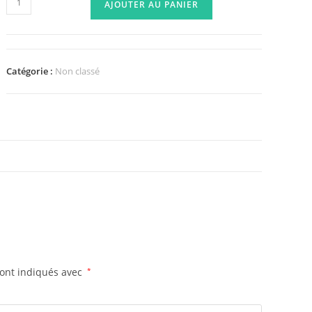
AJOUTER AU PANIER
de
Traitement
contre
les
Catégorie :
Non classé
mouches
sont indiqués avec
*