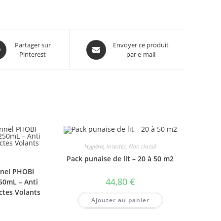
ns
Opens
Partager sur
Envoyer ce produit
Pinterest
par e-mail
in
a
w
new
dow
window
Hygiène
,
Insectes
,
Non classé
Pack punaise de lit – 20 à 50 m2
nnel PHOBI
44,80
€
50mL – Anti
ctes Volants
Ajouter au panier