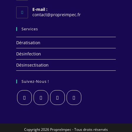
E-mail :
S’ouvre
contact@propreimpec.fr
dans
votre
Services
application
Dératisation
Désinfection
Désinsectisation
Suivez-Nous !
S’ouvre
S’ouvre
S’ouvre
S’ouvre
dans
dans
dans
dans
un
un
un
un
Copyright 2026 PropreImpec - Tous droits réservés
nouvel
nouvel
nouvel
nouvel