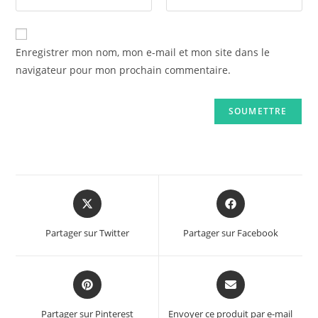
Enregistrer mon nom, mon e-mail et mon site dans le
navigateur pour mon prochain commentaire.
Opens
Opens
in
in
a
a
Partager sur Twitter
Partager sur Facebook
new
new
window
window
Opens
Opens
in
in
a
a
Partager sur Pinterest
Envoyer ce produit par e-mail