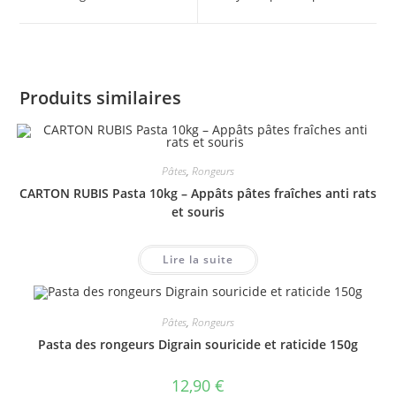
new
new
window
window
Produits similaires
Pâtes
,
Rongeurs
CARTON RUBIS Pasta 10kg – Appâts pâtes fraîches anti rats
et souris
Lire la suite
Pâtes
,
Rongeurs
Pasta des rongeurs Digrain souricide et raticide 150g
12,90
€