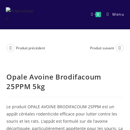
Skip
to
Menu
0
content
Produit précédent
Produit suivant
Opale Avoine Brodifacoum
25PPM 5kg
Le produit OPALE AVOINE BRODIFACOUM 25PPM est un
appât céréales rodenticide efficace pour lutter contre les
souris et les rats. L’appât est formulé sur de l’avoine
décortiquée, particulièrement appétente pour les souris. La