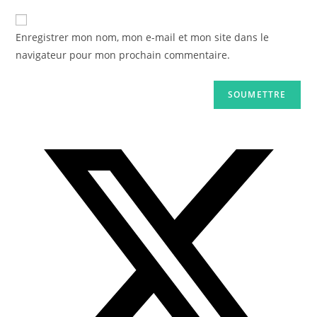
Enregistrer mon nom, mon e-mail et mon site dans le
navigateur pour mon prochain commentaire.
Opens
in
a
new
window