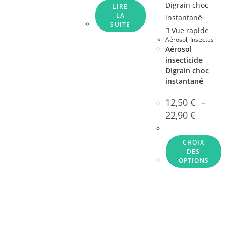
LIRE
LA
SUITE
Vue rapide
Aérosol
,
Insectes
Aérosol
insecticide
Digrain choc
instantané
12,50
€
–
Plage
22,90
€
de
prix :
12,50 €
à
CHOIX
22,90 €
DES
OPTIONS
Ce
produit
a
plusieurs
variations.