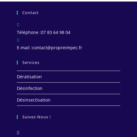
Les
Contact
options
peuvent
être
Téléphone :
07 83 64 98 04
choisies
sur
S’ouvre
E-mail :
contact@propreimpec.fr
la
dans
page
Services
votre
du
application
produit
Dératisation
Désinfection
Désinsectisation
Suivez-Nous !
S’ouvre
dans