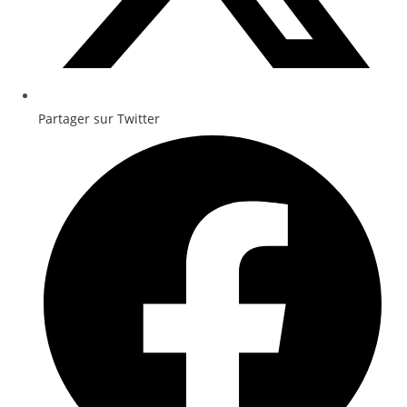
Partager sur Twitter
Opens
in
a
new
window