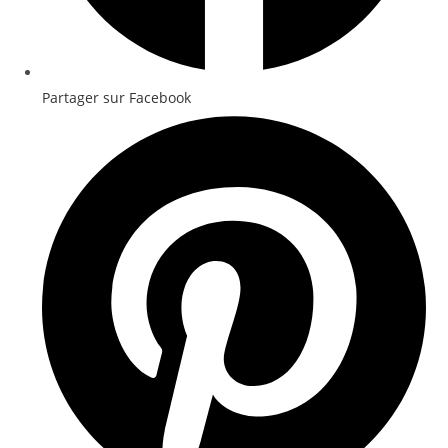
Partager sur Facebook
Opens
in
a
new
window