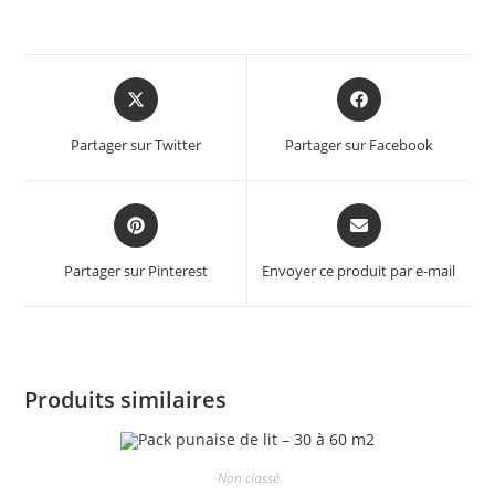
Opens
Opens
in
in
a
a
Partager sur Twitter
Partager sur Facebook
new
new
window
window
Opens
Opens
in
in
a
a
Partager sur Pinterest
Envoyer ce produit par e-mail
new
new
window
window
Produits similaires
Non classé