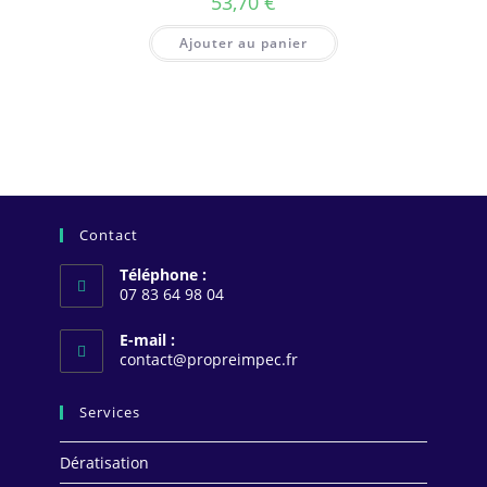
53,70
€
Ajouter au panier
Contact
Téléphone :
07 83 64 98 04
E-mail :
S’ouvre
contact@propreimpec.fr
dans
votre
Services
application
Dératisation